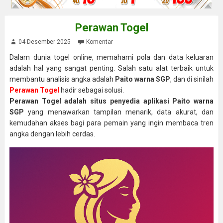
Perawan Togel
04 Desember 2025
Komentar
Dalam dunia togel online, memahami pola dan data keluaran
adalah hal yang sangat penting. Salah satu alat terbaik untuk
membantu analisis angka adalah
Paito warna SGP
, dan di sinilah
Perawan Togel
hadir sebagai solusi.
Perawan Togel adalah situs penyedia aplikasi Paito warna
SGP
yang menawarkan tampilan menarik, data akurat, dan
kemudahan akses bagi para pemain yang ingin membaca tren
angka dengan lebih cerdas.