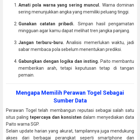
Amati pola warna yang sering muncul.
Warna dominan
sering menunjukkan angka yang memiliki peluang tinggi.
Gunakan catatan pribadi.
Simpan hasil pengamatan
mingguan agar kamu dapat melihat tren jangka panjang.
Jangan terburu-buru.
Analisis memerlukan waktu, jadi
sabar membaca pola sebelum menentukan prediksi.
Gabungkan dengan logika dan insting.
Paito membantu
memberikan arah, tetapi keputusan tetap di tangan
pemain.
Mengapa Memilih Perawan Togel Sebagai
Sumber Data
Perawan Togel telah membangun reputasi sebagai salah satu
situs paling
tepercaya dan konsisten
dalam menyediakan data
Paito warna SGP.
Selain update harian yang akurat, tampilannya juga mendukung
akses dari berbagai perangkat seperti smartphone dan