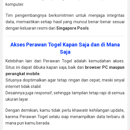
komputer.
Tim pengembangnya berkomitmen untuk menjaga integritas
data, memastikan setiap hasil yang muncul benar-benar sesuai
dengan keluaran resmi dari
Singapore Pools
.
Akses Perawan Togel Kapan Saja dan di Mana
Saja
Kelebihan lain dari Perawan Togel adalah kemudahan akses.
Situs ini dapat dibuka kapan saja, baik dari
browser PC maupun
perangkat mobile
.
Situsnya dioptimalkan agar tetap ringan dan cepat, meski sinyal
internet tidak stabil.
Desainnya juga responsif, sehingga tampilan tetap rapi di semua
ukuran layar.
Dengan demikian, kamu tidak perlu khawatir kehilangan update,
karena Perawan Togel selalu siap menampilkan data terbaru di
mana pun kamu berada.