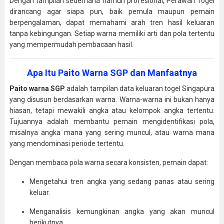
Dengan tampilan sederhana namun profesional, Perawan Togel
dirancang agar siapa pun, baik pemula maupun pemain
berpengalaman, dapat memahami arah tren hasil keluaran
tanpa kebingungan. Setiap warna memiliki arti dan pola tertentu
yang mempermudah pembacaan hasil.
Apa Itu Paito Warna SGP dan Manfaatnya
Paito warna SGP
adalah tampilan data keluaran togel Singapura
yang disusun berdasarkan warna. Warna-warna ini bukan hanya
hiasan, tetapi mewakili angka atau kelompok angka tertentu.
Tujuannya adalah membantu pemain mengidentifikasi pola,
misalnya angka mana yang sering muncul, atau warna mana
yang mendominasi periode tertentu.
Dengan membaca pola warna secara konsisten, pemain dapat:
Mengetahui tren angka yang sedang panas atau sering
keluar.
Menganalisis kemungkinan angka yang akan muncul
berikutnya.