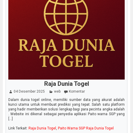
Raja Dunia Togel
04 Desember 2025
web
Komentar
Dalam dunia togel online, memiliki sumber data yang akurat adalah
kunci utama untuk membuat prediksi yang tepat. Salah satu platform
yang hadir memberikan solusi lengkap bagi para pecinta angka adalah
. Website ini dikenal sebagai penyedia aplikasi Paito warna SGP yang
[...]
Link Terkait:
Raja Dunia Togel
,
Paito Warna SGP Raja Dunia Togel