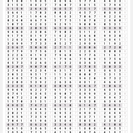
8
1
0
8
8
1
9
0
5
5
4
0
9
6
6
5
7
7
4
2
4
4
3
3
6
3
1
5
0
5
0
0
2
7
9
7
6
8
7
6
3
0
1
5
6
5
7
9
4
4
1
1
5
9
5
2
4
4
3
7
0
0
5
7
3
7
5
1
7
8
5
5
9
8
8
5
6
4
1
5
1
7
8
3
2
8
8
3
2
5
4
5
7
7
5
8
0
9
0
9
2
7
2
4
6
1
9
4
6
1
1
4
0
3
3
7
8
6
7
4
9
2
2
6
8
8
3
4
8
3
6
6
7
9
7
5
7
7
5
3
1
8
7
8
6
2
0
8
8
7
1
8
7
3
1
4
2
0
3
3
9
2
9
1
1
9
8
8
9
8
8
5
3
1
4
5
8
8
3
2
2
8
9
5
5
6
5
0
6
6
6
5
1
7
8
9
3
9
9
9
9
4
6
0
6
2
3
8
6
5
7
9
8
3
2
5
1
1
2
3
1
4
0
1
1
9
1
7
9
7
0
1
9
7
7
1
4
2
2
4
3
6
6
8
5
9
9
3
8
2
1
2
6
3
9
8
6
0
8
8
2
7
1
5
6
9
3
5
6
2
3
0
4
1
5
3
0
9
9
9
7
7
3
3
6
8
5
2
7
9
2
9
0
9
9
1
1
9
2
2
2
0
6
7
4
5
8
6
0
6
2
7
1
1
2
0
0
8
6
5
2
7
2
8
1
0
7
7
9
7
5
7
5
6
2
2
8
1
5
6
2
2
0
0
0
0
8
8
0
8
3
2
2
6
8
4
1
9
3
3
7
9
6
8
5
9
7
7
6
4
1
1
6
1
7
2
7
5
7
3
7
8
5
1
6
1
7
9
6
6
7
5
8
9
8
5
7
5
6
2
4
5
7
3
1
5
2
6
0
6
4
2
3
2
5
0
3
6
3
9
9
4
8
0
8
8
2
8
7
6
9
8
7
8
6
6
1
7
0
7
3
7
8
5
4
3
8
3
3
6
2
7
4
3
7
4
2
3
4
7
6
3
1
7
8
8
1
8
5
4
0
6
5
3
8
3
8
5
2
7
9
5
1
7
8
1
1
3
0
3
8
8
8
7
6
5
3
1
5
6
2
4
0
5
5
7
5
4
5
9
2
7
1
9
1
9
4
2
8
1
9
7
3
2
5
3
2
8
0
8
5
3
9
2
2
2
6
3
6
9
4
0
1
2
3
4
6
4
7
2
3
3
2
0
2
4
1
8
2
1
0
8
9
9
9
4
4
6
7
4
1
8
6
3
9
9
9
4
9
4
6
2
2
7
9
9
1
7
1
8
3
3
3
4
7
4
0
1
9
1
0
7
4
1
5
9
3
4
5
9
0
9
8
7
6
0
9
9
9
9
9
2
3
5
8
6
8
7
2
9
2
8
2
8
1
3
7
0
0
0
0
9
9
3
3
9
9
4
7
2
1
5
7
8
6
3
1
3
1
4
2
3
9
7
7
9
5
3
8
2
6
3
4
9
4
4
9
0
3
3
7
4
7
2
9
6
9
1
8
9
6
1
4
7
2
3
4
9
1
1
3
1
3
9
3
5
4
4
5
9
6
5
5
2
7
2
1
7
5
3
8
0
8
4
3
2
8
2
1
3
2
3
5
2
7
6
9
5
2
7
4
9
0
0
0
2
4
4
4
8
4
9
5
9
5
7
3
5
9
5
1
9
4
3
7
0
3
7
1
8
9
0
0
7
7
7
8
4
1
5
4
1
9
6
6
3
5
0
4
4
5
8
5
4
9
2
3
9
2
2
6
9
7
7
5
0
6
2
9
2
3
3
4
6
1
8
3
8
2
1
4
1
8
6
5
0
6
1
0
1
3
0
6
5
2
4
4
9
0
9
1
0
8
0
8
8
8
5
5
1
2
0
5
6
2
7
2
3
2
5
4
2
1
9
1
4
0
7
6
4
4
1
0
2
2