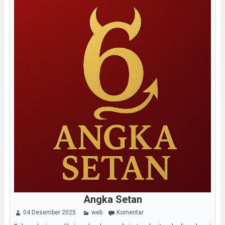
Angka Setan
04 Desember 2025
web
Komentar