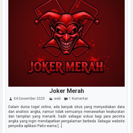
Joker Merah
04 Desember 2025
web
1 Komentar
Dalam dunia togel online, ada banyak situs yang menyediakan data
dan analisis angka, namun tidak semuanya menawarkan keakuratan
dan tampilan yang menarik. hadir sebagai solusi bagi para pecinta
angka yang ingin mendapatkan pengalaman berbeda. Sebagai website
penyedia aplikasi Paito warna [...]