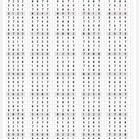
7
2
3
2
5
8
8
7
9
7
9
6
7
1
8
1
4
8
7
6
1
9
8
6
5
3
9
3
9
3
5
9
3
7
1
1
6
6
0
6
9
9
2
6
8
7
6
2
3
5
1
2
4
1
5
7
9
7
7
5
5
8
6
2
8
6
3
1
8
9
6
1
1
1
2
3
1
2
1
3
8
2
4
1
5
8
9
7
1
8
7
0
1
5
6
8
3
2
4
6
7
2
6
4
1
8
6
9
5
5
8
7
7
3
1
2
4
3
3
6
8
6
0
9
9
5
7
6
0
6
5
7
4
6
1
9
8
8
3
2
7
5
7
7
5
0
1
4
9
4
9
5
0
3
3
8
2
9
4
4
3
8
9
3
3
4
6
0
8
8
7
6
7
5
3
6
9
6
6
3
8
0
5
5
1
9
9
8
9
8
2
8
5
3
8
9
7
2
3
5
0
7
3
5
8
1
7
3
3
6
0
8
8
2
1
8
8
7
1
8
2
0
7
3
1
4
4
3
2
5
0
6
3
0
3
0
1
6
8
5
1
5
3
8
2
8
1
9
8
8
3
2
1
1
2
6
5
5
3
8
0
3
1
1
2
7
9
5
4
9
4
3
1
7
8
2
9
7
9
7
2
7
6
9
6
9
9
0
7
7
1
6
7
2
9
2
2
8
6
5
7
8
5
2
7
6
6
0
4
4
4
7
4
0
4
6
8
2
1
3
8
3
5
9
5
5
2
0
7
7
2
9
2
0
2
1
2
5
6
2
7
4
8
8
7
6
3
1
5
6
2
5
8
4
3
8
3
3
3
6
4
1
1
2
3
2
9
6
9
6
4
6
3
7
1
2
0
2
8
1
4
0
2
3
5
2
3
7
3
1
9
6
8
8
7
1
4
6
3
9
9
2
2
5
7
1
6
4
5
9
6
5
8
8
7
7
6
8
9
8
0
7
4
0
4
3
7
9
4
4
0
1
1
9
1
9
1
0
6
6
1
7
8
3
2
4
2
2
3
5
7
9
0
3
3
9
1
3
3
6
5
5
2
9
2
8
0
7
8
6
7
5
7
1
8
6
0
5
9
5
3
2
5
6
2
8
5
7
4
2
4
8
2
3
5
5
3
9
2
2
9
9
6
7
4
5
2
1
7
8
6
3
3
8
2
4
6
2
5
7
8
6
8
2
1
3
2
7
3
1
9
0
5
3
8
9
1
3
0
3
5
9
2
9
2
3
2
3
9
3
2
6
4
6
1
0
8
4
1
5
7
3
5
8
4
2
7
0
0
0
1
5
9
9
9
1
6
2
1
3
9
5
8
1
9
9
3
0
1
1
3
2
5
9
5
5
4
9
7
7
2
9
4
1
5
5
3
7
4
2
1
9
5
6
2
0
1
7
5
3
6
7
7
7
5
3
1
3
5
8
7
2
9
3
3
5
8
9
2
2
2
6
7
9
7
5
2
5
6
2
3
8
4
1
5
8
9
7
5
3
6
4
7
0
7
5
2
6
3
9
8
5
0
4
4
8
7
8
5
4
5
8
3
2
5
1
2
8
6
5
9
8
5
8
4
3
8
9
1
1
1
8
7
4
2
5
4
1
6
7
8
8
1
2
3
1
2
2
2
4
2
7
8
2
1
8
9
8
8
7
0
7
3
3
6
2
0
3
8
2
8
3
8
3
2
9
8
0
0
0
1
2
0
0
0
2
0
7
9
7
0
1
6
5
2
9
2
8
5
4
3
3
8
8
7
0
2
1
0
1
7
1
6
4
1
1
8
2
9
2
9
8
9
9
9
7
5
3
9
3
9
0
9
0
9
3
4
1
9
1
6
6
3
0
3
7
3
2
5
7
6
6
6
6
3
5
0
3
4
7
5
4
0
4
4
3
2
2
0
2
5
9
4
6
1
7
5
3
8
2
0
8
1
5
6
8
6
8
0
8
8
4
1
1
2
0
9
4
8
3
4
6
5
7
3