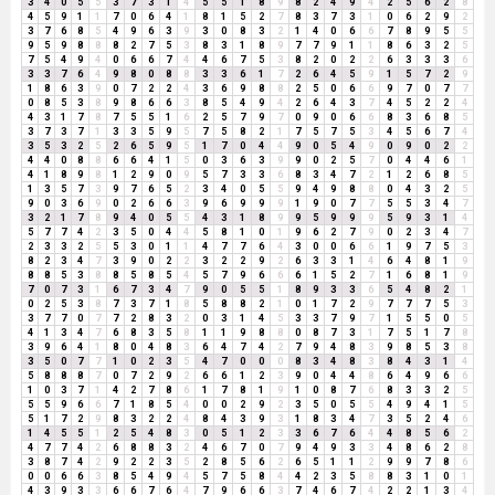
3
4
0
5
5
3
7
3
1
4
5
5
1
8
9
8
2
4
9
4
2
5
6
2
8
4
5
9
1
1
7
0
6
4
1
8
1
5
2
7
8
3
7
3
1
0
6
2
9
2
3
7
6
8
5
4
9
6
3
9
3
0
8
3
2
1
4
0
6
6
7
8
9
5
5
9
5
9
8
8
8
2
7
5
3
8
3
1
8
9
7
7
9
1
1
8
6
3
2
5
7
5
4
9
4
0
6
6
7
4
4
6
7
5
3
8
2
0
2
2
6
3
3
3
6
3
3
7
6
4
9
8
0
8
8
3
3
6
1
7
2
6
4
5
9
1
5
7
2
9
1
8
6
3
9
0
7
2
2
4
3
6
9
8
8
2
5
0
6
6
9
7
0
7
7
0
8
5
3
8
9
8
6
6
3
8
5
4
9
4
2
6
4
3
7
4
5
2
2
4
4
3
1
7
8
7
5
5
1
6
2
5
7
9
7
0
9
0
6
6
8
3
6
8
5
3
7
3
7
1
3
3
5
9
5
7
5
8
2
1
7
5
7
5
3
4
5
6
7
4
3
5
3
2
5
2
6
5
9
5
1
7
0
4
4
9
0
5
4
9
0
9
0
2
2
4
4
0
8
8
6
6
4
1
5
0
3
6
3
9
9
0
2
5
7
0
4
4
6
1
4
1
8
9
8
1
2
9
0
9
5
7
3
3
6
8
3
4
7
2
1
2
6
8
5
1
3
5
7
3
9
7
6
5
2
3
4
0
5
5
9
4
9
8
8
0
4
3
2
5
9
0
3
6
9
0
2
6
6
3
9
6
9
9
9
1
9
0
7
7
5
5
3
4
7
3
2
1
7
8
9
4
0
5
5
4
3
1
8
9
9
5
9
9
9
5
9
3
1
4
5
7
7
4
2
3
5
0
4
4
5
8
1
0
1
9
6
2
7
9
0
2
3
4
7
2
3
3
2
5
5
3
0
1
1
4
7
7
6
4
3
0
0
6
6
1
9
7
5
3
8
2
3
4
7
3
9
0
2
2
3
2
2
9
2
6
3
3
1
4
6
4
8
1
9
8
8
5
3
8
8
5
8
5
4
5
7
9
6
6
6
1
5
2
7
1
6
8
1
9
7
0
7
3
1
6
7
3
4
7
9
0
5
5
1
8
9
3
3
6
5
4
8
2
1
0
2
5
3
8
7
3
7
1
8
5
8
8
2
1
0
1
7
2
9
7
7
7
5
3
3
7
7
0
7
7
2
8
3
2
0
3
1
4
5
3
3
7
9
7
1
5
5
0
5
4
1
3
4
7
6
8
3
5
8
1
1
9
8
8
0
8
7
3
1
7
5
1
7
8
3
9
6
4
1
8
0
4
8
3
6
4
7
4
2
7
9
4
8
3
9
8
5
3
8
3
5
0
7
7
1
0
2
3
5
4
7
0
0
0
8
3
4
8
3
8
4
3
1
4
5
8
8
8
7
0
7
2
9
2
6
6
1
2
3
9
0
4
4
8
6
4
9
6
6
1
0
3
7
1
4
2
7
8
6
1
7
8
1
9
1
0
8
7
6
8
3
3
2
5
5
5
9
6
6
7
1
8
5
4
0
0
2
9
2
3
5
0
5
5
4
9
4
1
5
5
1
7
2
9
8
3
2
2
4
8
4
3
9
3
1
8
3
4
7
3
5
2
4
6
1
4
5
5
1
2
5
4
8
3
0
5
1
2
3
3
6
7
6
4
4
8
5
6
2
4
7
7
4
2
6
8
8
3
2
4
6
7
0
7
9
4
9
3
3
4
8
6
2
8
3
8
7
4
2
9
2
2
3
5
2
8
5
6
2
6
5
1
1
2
9
9
7
8
6
0
0
6
6
3
8
5
4
9
4
5
7
5
8
4
4
2
3
5
8
8
3
1
0
1
4
3
9
3
3
6
6
7
6
4
7
9
6
6
3
7
4
6
7
4
2
2
1
3
4