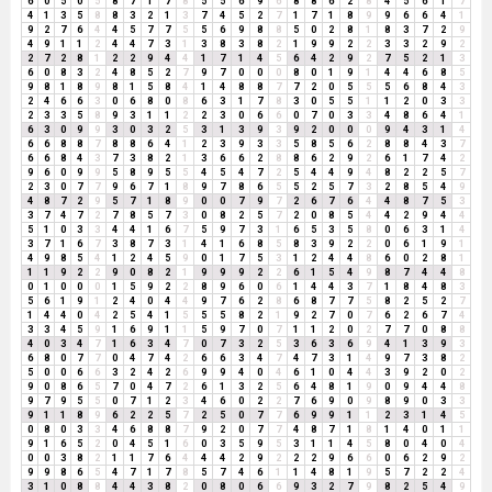
6
0
5
0
5
8
7
1
7
8
5
5
6
9
6
8
8
6
2
8
4
5
6
1
7
4
1
3
5
8
8
3
2
1
3
7
4
5
2
7
1
7
1
8
9
9
6
6
4
1
9
2
7
6
4
4
5
7
7
5
5
6
9
8
8
5
0
2
8
1
8
3
7
2
9
4
9
1
1
2
4
4
7
3
1
3
8
3
8
2
1
9
9
2
2
3
3
2
9
2
2
7
2
8
1
2
2
9
4
4
1
7
1
4
5
6
4
2
9
2
7
5
2
1
3
6
0
8
3
2
4
8
5
2
7
9
7
0
0
0
8
0
1
9
1
4
4
6
8
5
9
8
1
8
9
8
1
5
8
4
1
4
8
8
7
7
2
0
5
5
5
6
8
4
3
2
4
6
6
3
0
6
8
0
8
6
3
1
7
8
3
0
5
5
1
1
2
0
3
3
2
3
3
5
8
9
3
1
1
2
2
3
0
6
6
0
7
0
3
3
4
8
6
4
1
6
3
0
9
9
3
0
3
2
5
3
1
3
9
3
9
2
0
0
0
9
4
3
1
4
6
6
8
8
7
8
8
6
4
1
2
3
9
3
3
5
8
5
6
2
8
8
4
3
7
6
6
8
4
3
7
3
8
2
1
3
6
6
2
8
8
6
2
9
2
6
1
7
4
2
9
6
0
9
9
5
8
9
5
5
4
5
4
7
2
5
4
4
9
4
8
2
2
5
7
2
3
0
7
7
9
6
7
1
8
9
7
8
6
5
5
2
5
7
3
2
8
5
4
9
4
8
7
2
9
5
7
1
8
9
0
0
7
9
7
2
6
7
6
4
4
8
7
5
3
3
7
4
7
2
7
8
5
7
3
0
8
2
5
7
2
0
8
5
4
4
2
9
4
4
5
1
0
3
3
4
4
1
6
7
5
9
7
3
1
6
5
3
5
8
0
6
3
1
4
3
7
1
6
7
3
8
7
3
1
4
1
6
8
5
8
3
9
2
2
0
6
1
9
1
4
9
8
5
4
1
2
4
5
9
0
1
7
5
3
1
2
4
4
8
6
0
2
8
1
1
1
9
2
2
9
0
8
2
1
9
9
9
2
2
6
1
5
4
9
8
7
4
4
8
0
1
0
0
0
1
5
9
2
2
8
9
6
0
6
1
4
4
3
7
1
8
4
8
3
5
6
1
9
1
2
4
0
4
4
9
7
6
2
8
6
8
7
7
5
8
2
5
2
7
1
4
4
0
4
2
5
4
1
5
5
5
8
2
1
9
2
7
0
7
6
2
6
7
4
3
3
4
5
9
1
6
9
1
1
5
9
7
0
7
1
1
2
0
2
7
7
0
8
8
4
0
3
4
7
1
6
3
4
7
0
7
3
2
5
3
6
3
6
9
4
1
3
9
3
6
8
0
7
7
0
4
7
4
2
6
6
3
4
7
4
7
3
1
4
9
7
3
8
2
5
0
0
6
6
3
2
4
2
6
9
9
4
0
4
6
1
0
4
4
3
9
2
0
2
9
0
8
6
5
7
0
4
7
2
6
1
3
2
5
6
4
8
1
9
0
9
4
4
8
9
7
9
5
5
0
7
1
2
3
4
6
0
2
2
7
6
9
0
9
8
9
0
3
3
9
1
1
8
9
6
2
2
5
7
2
5
0
7
7
6
9
9
1
1
2
3
1
4
5
0
8
0
3
3
4
6
8
8
7
9
2
0
7
7
4
8
7
1
8
1
4
0
1
1
9
1
6
5
2
0
4
5
1
6
0
3
5
9
5
3
1
1
4
5
8
0
4
0
4
0
0
3
8
2
1
1
7
6
4
4
4
2
9
2
2
2
9
6
6
0
6
2
9
2
9
9
8
6
5
4
7
1
7
8
5
7
4
6
1
1
4
8
1
9
5
7
2
2
4
3
1
0
8
8
4
4
3
8
2
0
8
0
6
6
9
3
2
7
9
8
2
5
4
9