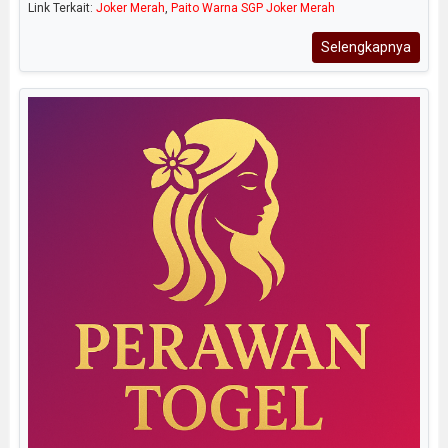
Link Terkait:
Joker Merah
,
Paito Warna SGP Joker Merah
Selengkapnya