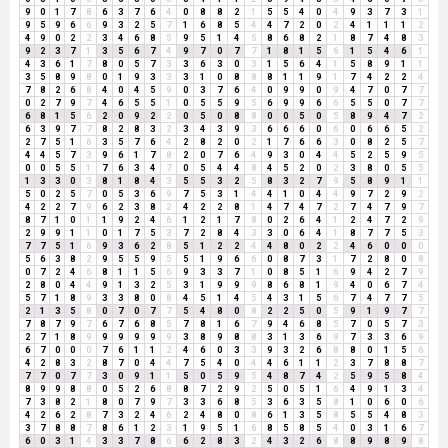
9
0
1
7
8
6
3
7
6
4
0
8
8
2
1
5
5
4
0
4
9
3
7
3
1
9
5
9
6
6
9
3
2
5
7
1
6
8
5
4
4
7
2
0
2
4
1
1
1
2
4
9
0
2
2
3
4
6
8
5
9
5
1
4
5
8
6
8
2
1
8
7
4
8
3
9
2
3
7
1
3
5
6
7
4
9
7
0
7
7
1
8
1
5
6
1
5
4
6
1
4
3
6
1
7
8
0
5
7
3
3
6
3
0
3
1
5
6
4
1
5
8
9
1
1
3
5
8
9
8
0
1
9
3
3
3
1
0
8
8
8
1
1
9
1
7
4
2
2
4
7
8
2
6
8
4
0
4
5
9
0
3
7
6
4
0
9
9
0
9
4
7
0
7
7
0
2
7
9
7
4
6
5
5
1
0
5
5
9
5
6
9
9
6
6
5
5
0
7
7
6
8
1
5
6
2
0
9
2
2
0
5
0
8
8
0
0
5
0
5
8
9
4
7
2
6
3
9
7
7
8
2
8
3
2
3
4
3
9
3
6
6
6
0
6
0
6
6
5
2
2
7
5
1
6
3
5
7
6
4
2
8
2
0
2
1
7
6
6
3
0
8
2
5
7
4
4
5
7
3
9
6
1
7
8
2
0
7
6
4
9
3
0
4
4
5
2
5
9
5
0
0
5
5
1
7
6
3
4
7
0
5
4
4
8
4
5
2
0
2
3
8
0
5
5
1
3
3
0
3
8
1
8
4
3
5
5
3
2
5
8
3
2
7
9
5
8
9
1
1
5
0
2
5
7
0
5
3
6
9
7
5
3
1
4
4
1
0
4
4
9
7
2
9
2
4
2
2
7
9
6
2
3
8
2
4
2
2
8
1
4
7
4
7
2
7
4
7
9
7
8
7
1
0
1
1
9
2
4
6
1
2
1
7
8
0
2
6
4
1
2
4
7
2
9
2
9
9
1
1
0
1
7
5
3
7
2
8
4
3
3
0
6
4
1
8
7
7
5
3
7
7
5
1
6
9
3
6
2
8
5
1
2
2
4
4
8
0
2
2
4
6
0
0
0
5
6
3
8
2
9
5
5
9
5
5
1
9
6
6
0
8
7
3
1
7
2
8
0
8
0
7
2
4
6
8
1
1
5
6
9
3
3
7
1
0
8
5
1
6
9
4
2
7
9
2
8
0
4
4
9
1
3
2
5
3
1
9
9
9
8
6
8
1
9
4
0
6
7
4
5
7
1
8
9
3
3
8
0
8
4
5
1
4
5
4
3
1
5
6
7
4
7
7
5
2
1
3
5
8
0
7
0
7
7
5
4
8
0
8
2
2
5
0
5
9
1
9
7
7
7
8
7
9
7
6
7
6
8
5
7
8
1
6
7
9
4
6
8
5
7
0
5
7
3
2
7
1
8
9
9
9
9
9
9
3
8
9
8
8
3
1
3
6
9
7
3
3
6
9
6
7
0
0
0
7
6
1
1
2
4
6
0
3
3
9
3
2
6
8
8
0
1
5
6
4
2
8
3
2
8
7
0
4
4
7
5
4
0
4
4
6
1
1
2
3
7
8
8
7
7
7
0
7
7
3
0
9
1
1
5
0
5
9
5
4
8
7
4
2
5
9
5
8
4
8
9
9
8
8
0
5
2
6
8
8
7
2
9
2
5
0
5
1
6
4
9
1
3
4
7
3
8
2
1
8
0
7
9
7
3
3
6
8
5
3
6
3
5
8
1
0
6
0
6
4
2
6
2
8
7
3
2
4
6
2
4
8
0
8
6
1
3
5
8
5
5
4
8
3
3
7
8
8
7
8
6
1
2
3
1
9
5
1
6
8
5
8
5
4
0
3
1
6
7
6
0
3
1
4
3
3
7
8
6
6
2
8
3
2
4
3
2
6
8
8
9
8
9
8