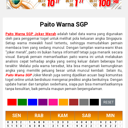
Paito Warna SGP
Paito Warna SGP Joker Merah
adalah tabel data warna yang digunakan
oleh para penggemar togel untuk melihat pola keluaran angka Singapura.
Setiap warna mewakili hasil tertentu, sehingga memudahkan pemain
membaca tren yang sedang muncul. Dengan tampilan warna-warni khas
“joker merah”, paito ini bukan hanya informatif tetapi juga menarik secara
visual. Banyak pemain memanfaatkan paito warna ini untuk melakukan
analisis cepat terhadap angka yang sering keluar dalam beberapa hari
terakhir. Melalui pola warna tersebut, kita bisa mengamati kemungkinan
angka yang memiliki peluang besar untuk muncul kembali. Selain itu,
Paito Warna SGP
Joker Merah juga sering dijadikan acuan bagi komunitas
togel online untuk berdiskusi mengenai prediksi angka berikutnya. Dengan
update harian dan tampilan sederhana, siapa pun bisa memanfaatkannya
tanpa kesulitan, baik pemula maupun pemain berpengalaman.
RESET
SEN
RAB
KAM
SAB
MIN
0
3
5
2
7
1
6
8
9
8
1
3
3
3
6
4
0
4
3
7
9
2
6
7
4
5
1
5
3
8
6
3
8
6
5
2
1
0
4
4
9
4
2
2
4
9
3
2
2
4